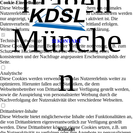
nlagen
Cookie-Einstellungen
Diese Webseite verwendet Cookies, um Besuchern ein optimales
Nutzererlebnis zu bieten. Bestimmte Inhalte von Drittanbietern werden
nur angezeigt, wenn die entsprechende Option aktiviert ist. Die
Datenverarbeitung kann dann auch in einem Drittland erfolgen.
Münche
Weitere Informationen hierzu in der Datenschutzerklärung.
Technisch notwendige
KONTAKT
Diese Cookies sind zum Betrieb der Webseite notwendig, z.B. zum
Schutz vor Hackerangriffen und zur Gewährleistung eines
konsistenten und der Nachfrage angepassten Erscheinungsbilds der
Seite.
n
Analytische
Diese Cookies werden verwendet, um das Nutzererlebnis weiter zu
optimieren. Hierunter fallen auch Statistiken, die dem
Webseitenbetreiber von Drittanbietern zur Verfügung gestellt werden,
sowie die Ausspielung von personalisierter Werbung durch die
Nachverfolgung der Nutzeraktivität über verschiedene Webseiten.
Drittanbieter-Inhalte
Diese Webseite bietet möglicherweise Inhalte oder Funktionalitäten an,
die von Drittanbietern eigenverantwortlich zur Verfügung gestellt
werden. Diese Drittanbieter können eigene Cookies setzen, z.B. um
Kontakt
die Nutzeraktivität zu verfolgen oder ihre Angebote zu personalisieren