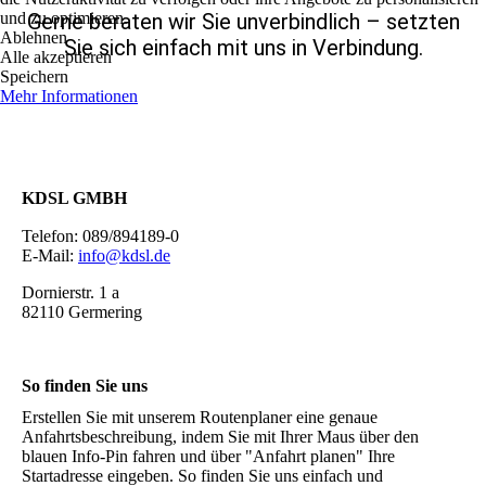
und zu optimieren.
Gerne beraten wir Sie unverbindlich – setzten
Ablehnen
Sie sich einfach mit uns in Verbindung.
Alle akzeptieren
Speichern
Mehr Informationen
KDSL GMBH
Telefon: 089/894189-0
E-Mail:
info@kdsl.de
Dornierstr. 1 a
82110 Germering
So finden Sie uns
Erstellen Sie mit unserem Routenplaner eine genaue
Anfahrtsbeschreibung, indem Sie mit Ihrer Maus über den
blauen Info-Pin fahren und über "Anfahrt planen" Ihre
Startadresse eingeben. So finden Sie uns einfach und